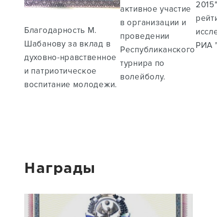
2015
активное участие
рейт
в организации и
Благодарность М.
иссл
проведении
Шабанову за вклад в
РИА "
Республиканского
духовно-нравственное
турнира по
и патриотическое
волейболу.
воспитание молодежи.
Награды