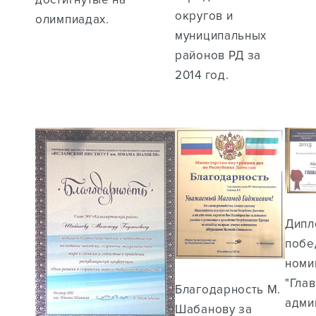
округов и
олимпиадах.
муниципальных
районов РД за
2014 год.
Дипл
побе
номи
"Гла
Благодарность М.
адми
Шабанову за