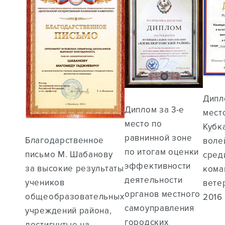
Дипл
Диплом за 3-е
мест
место по
Кубк
равнинной зоне
Благодарственное
воле
по итогам оценки
письмо М. Шабанову
сред
эффективности
за высокие результаты
кома
деятельности
учеников
вете
органов местного
общеобразовательных
2016 
самоуправления
учреждений района,
городских
достигнутые на