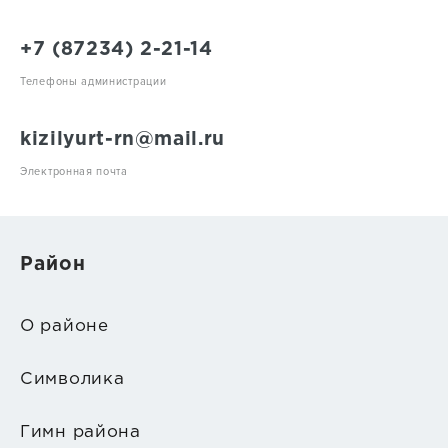
+7 (87234) 2-21-14
Телефоны администрации
kizilyurt-rn@mail.ru
Электронная почта
Район
О районе
Символика
Гимн района