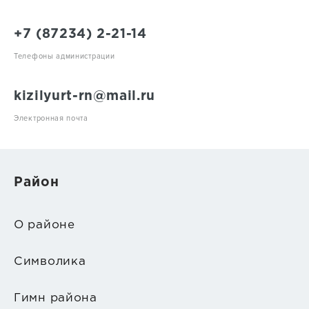
+7 (87234) 2-21-14
Телефоны администрации
kizilyurt-rn@mail.ru
Электронная почта
Район
О районе
Символика
Гимн района