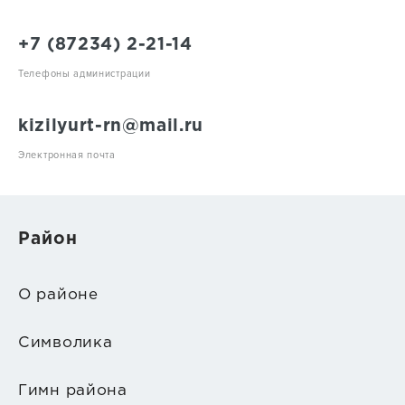
+7 (87234) 2-21-14
Телефоны администрации
kizilyurt-rn@mail.ru
Электронная почта
Район
О районе
Символика
Гимн района