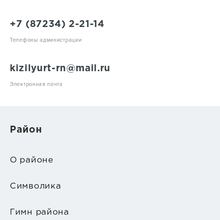
+7 (87234) 2-21-14
Телефоны администрации
kizilyurt-rn@mail.ru
Электронная почта
Район
О районе
Символика
Гимн района